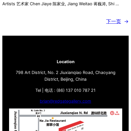
Artists 艺术家 Chen Jiaye 陈家业, Jiang Weitao 蒋巍涛, Shi …
下一页
→
Location
798 Art District, No. 2 Jiuxianqiao Road, Chaoyang
District, Beijing, China
Tel | 电话 : (86) 137 010 787 21
brian@redgategallery.com