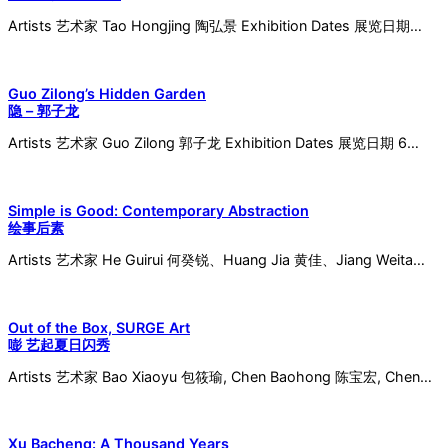
Artists 艺术家 Tao Hongjing 陶弘景 Exhibition Dates 展览日期…
Guo Zilong’s Hidden Garden
隐 – 郭子龙
Artists 艺术家 Guo Zilong 郭子龙 Exhibition Dates 展览日期 6…
Simple is Good: Contemporary Abstraction
绘事后素
Artists 艺术家 He Guirui 何癸锐、Huang Jia 黄佳、Jiang Weita…
Out of the Box, SURGE Art
嘭 艺起夏日闪秀
Artists 艺术家 Bao Xiaoyu 包筱瑜, Chen Baohong 陈宝宏, Chen…
Xu Bacheng: A Thousand Years