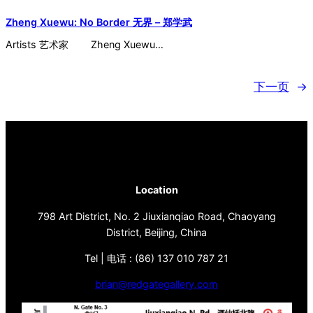
Zheng Xuewu: No Border 无界 – 郑学武
Artists 艺术家 Zheng Xuewu…
下一页
→
Location
798 Art District, No. 2 Jiuxianqiao Road, Chaoyang
District, Beijing, China
Tel | 电话 : (86) 137 010 787 21
brian@redgategallery.com