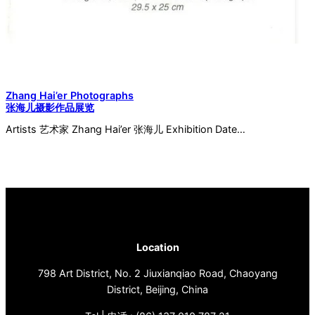
Zhang Hai’er Photographs
张海儿摄影作品展览
Artists 艺术家 Zhang Hai’er 张海儿 Exhibition Date…
Location
798 Art District, No. 2 Jiuxianqiao Road, Chaoyang
District, Beijing, China