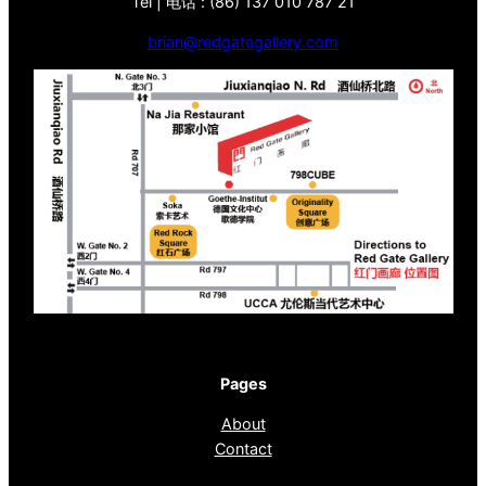
Tel | 电话 : (86) 137 010 787 21
brian@redgategallery.com
Pages
About
Contact