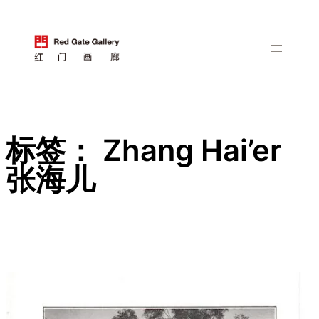
跳
至
内
容
标签：
Zhang Hai’er
张海儿