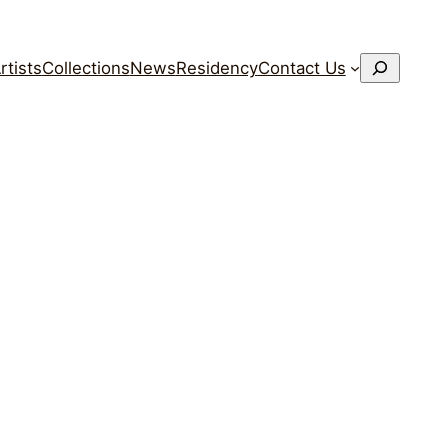
搜
rtists
Collections
News
Residency
Contact Us
索