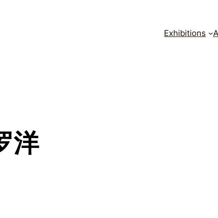
Exhibitions
A
 罗洋