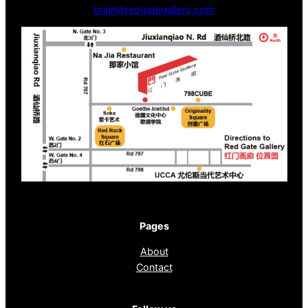
brian@redgategallery.com
Pages
About
Contact